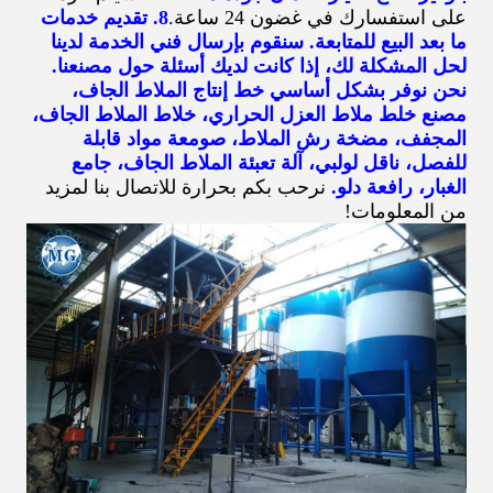
على استفسارك في غضون 24 ساعة.
8. تقديم خدمات
ما بعد البيع للمتابعة. سنقوم بإرسال فني الخدمة لدينا
لحل المشكلة لك، إذا كانت لديك أسئلة حول مصنعنا.
نحن نوفر بشكل أساسي خط إنتاج الملاط الجاف،
مصنع خلط ملاط العزل الحراري، خلاط الملاط الجاف،
المجفف، مضخة رش الملاط، صومعة مواد قابلة
للفصل، ناقل لولبي، آلة تعبئة الملاط الجاف، جامع
الغبار، رافعة دلو.
نرحب بكم بحرارة للاتصال بنا لمزيد
من المعلومات!