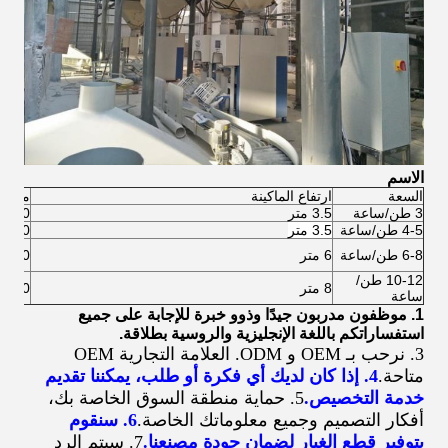
الاسم
السعة
ارتفاع الماكينة
مساحة
3 طن/ساعة
3.5 متر
400-500 مت
4-5 طن/ساعة
3.5 متر
400-500 مت
6-8 طن/ساعة
6 متر
600-800 مت
10-12 طن/
8 متر
800-1000 
ساعة
1. موظفون مدربون جيدًا وذوو خبرة للإجابة على جميع
استفساراتكم باللغة الإنجليزية والروسية بطلاقة.
3. نرحب بـ OEM و ODM. العلامة التجارية OEM
متاحة.
4. إذا كان لديك أي فكرة أو طلب، يمكننا تقديم
خدمة التخصيص.
5. حماية منطقة السوق الخاصة بك،
أفكار التصميم وجميع معلوماتك الخاصة.
6. سنقوم
بتوفير قطع الغيار لضمان جودة مصنعنا.
7. سيتم الرد