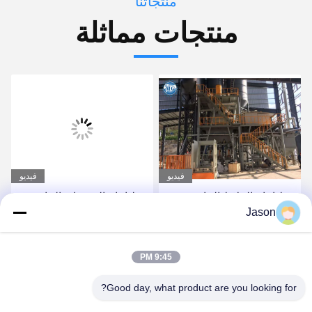
منتجاتنا
منتجات مماثلة
فيديو
فيديو
خط إنتاج الملاط الجاف
خط إنتاج الخرسانة الجافة
Jason
الأوتوماتيكي بالكامل مع
ذات الاستثمار المنخفض خط
نظام روبوت / منصات نقالة
إنتاج الصفائح السيرامية
احصل على أفضل سعر
احصل على أفضل سعر
9:45 PM
Good day, what product are you looking for?