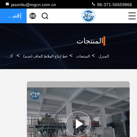
jasonliu@mgcn.com.cn
86-371-56659866
إقتباس
المنتجات
>
>
>
المنزل
المنتجات
خط إنتاج الملاط الجاف (جديد)
آلة خلط الملاط الجاف للخدمة الشاقة بسعة 10 - 30 طن في الساعة