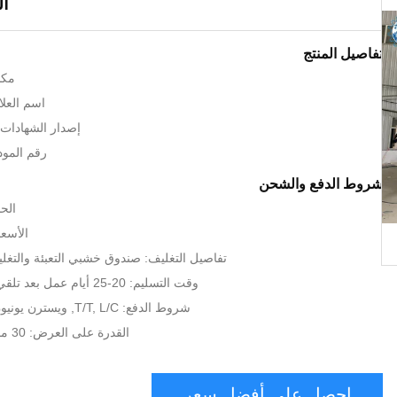
ال
تفاصيل المنتج
مكا
اسم العلام
إصدار الشهادات: , ISO, SGS
رقم الموديل: .7
شروط الدفع والشحن
الحد
الأسعا
تفاصيل التغليف: صندوق خشبي التعبئة والتغل
وقت التسليم: 20-25 أيام عمل بعد تلقي الدفعة المقدمة
شروط الدفع: T/T, L/C, ويسترن يونيون, MoneyGram
القدرة على العرض: 30 مجموعة لكلّ شهر
احصل على أفضل سعر