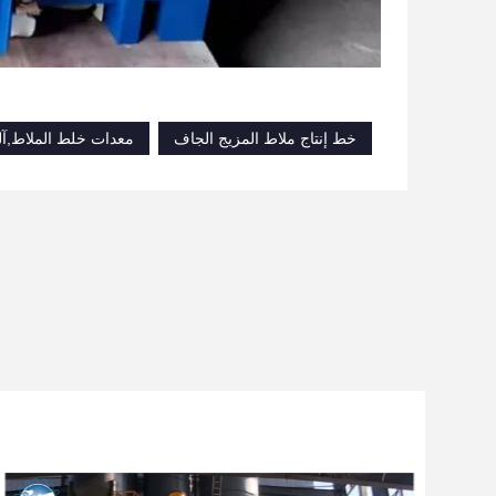
خط إنتاج ملاط ​​المزيج الجاف
معدات خلط الملاط,آل