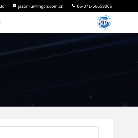
Ltd
jasonliu@mgcn.com.cn
86-371-56659866
ا