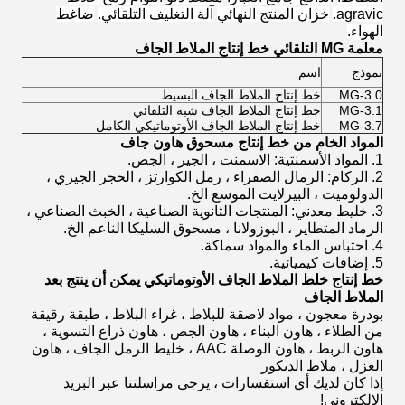
agravic.
خزان المنتج النهائي
آلة التغليف التلقائي.
ضاغط
الهواء.
معلمة MG التلقائي خط إنتاج الملاط الجاف
نموذج
اسم
r
MG-3.0
خط إنتاج الملاط الجاف البسيط
H
MG-3.1
خط إنتاج الملاط الجاف شبه التلقائي
H
MG-3.7
خط إنتاج الملاط الجاف الأوتوماتيكي الكامل
H
المواد الخام من خط إنتاج مسحوق هاون جاف
1. المواد الأسمنتية: الاسمنت ، الجير ، الجص.
2. الركام: الرمال الصفراء ، رمل الكوارتز ، الحجر الجيري ،
الدولوميت ، البيرلايت الموسع الخ.
3. خليط معدني: المنتجات الثانوية الصناعية ، الخبث الصناعي ،
الرماد المتطاير ، البوزولانا ، مسحوق السليكا الناعم الخ.
4. احتباس الماء والمواد سماكة.
5. إضافات كيميائية.
خط إنتاج خلط الملاط الجاف الأوتوماتيكي يمكن أن ينتج بعد
الملاط الجاف
بودرة معجون ، مواد لاصقة للبلاط ، غراء البلاط ، طبقة رقيقة
من الطلاء ، هاون البناء ، هاون الجص ، هاون ذراع التسوية ،
هاون الربط ، هاون الوصلة AAC ، خليط الرمل الجاف ، هاون
العزل ، ملاط ​​الديكور
إذا كان لديك أي استفسارات ، يرجى مراسلتنا عبر البريد
الإلكتروني!