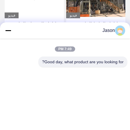
فيديو
فيديو
خط إنتاج الملاط الجاف
خط إنتاج الخرسانة الجافة
Jason
الأوتوماتيكي بالكامل مع
ذات الاستثمار المنخفض خط
نظام روبوت / منصات نقالة
إنتاج الصفائح السيرامية
احصل على أفضل سعر
احصل على أفضل سعر
7:49 PM
Good day, what product are you looking for?
ZHENGZHOU MG INDUSTRIAL CO.,LTD
jasonliu@mgcn.com.cn
86-371-56659866