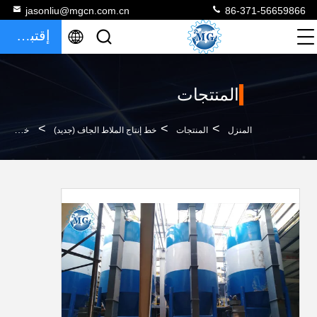
jasonliu@mgcn.com.cn
86-371-56659866
إقتباس
المنتجات
>
>
>
المنزل
المنتجات
خط إنتاج الملاط الجاف (جديد)
خط إنتاج الملاط الجاف / لاصق البلاط الكبير الغراء الجاف بقدرة 80 - 150 كيلو وات