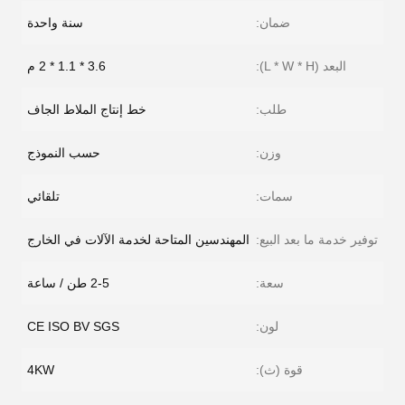
ضمان:
سنة واحدة
البعد (L * W * H):
3.6 * 1.1 * 2 م
طلب:
خط إنتاج الملاط الجاف
وزن:
حسب النموذج
سمات:
تلقائي
توفير خدمة ما بعد البيع:
المهندسين المتاحة لخدمة الآلات في الخارج
سعة:
2-5 طن / ساعة
لون:
CE ISO BV SGS
قوة (ث):
4KW