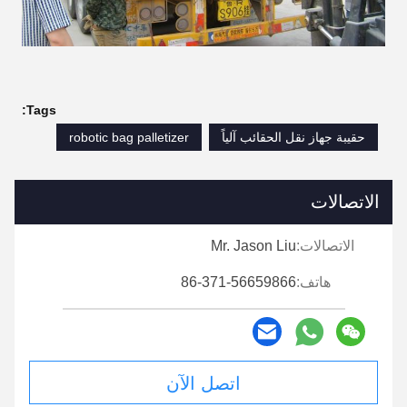
Tags:
حقيبة جهاز نقل الحقائب آلياً
robotic bag palletizer
الاتصالات
الاتصالات:
Mr. Jason Liu
هاتف:
86-371-56659866
اتصل الآن