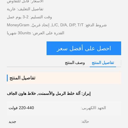
الأسعار: قابل للتفاوض
تفاصيل التغليف: عارية
وقت التسليم: 2-3 يوم عمل
شروط الدفع: L/C, D/A, D/P, T/T, إتحاد غربيّ, MoneyGram
القدرة على العرض: 30units شهريا
احصل على أفضل سعر
تفاصيل المنتج
وصف المنتج
تفاصيل المنتج
إبراز:
آلة خلط الرمل والأسمنت
,
خلاط هاون الجاف
الجهد االكهربى:
220-440 فولت
حالة:
جديد