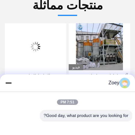
منتجات مماثلة
فيديو
آلة خلط لاصق بلاط
-مصنع الملاط الجاف ذو
Zoey
السيراميك الأوتوماتيكية 10-
الكفاءة العالية 5 طن / ساعة
30 T / H مصنع تصنيع الملاط
مع آلة تعبئة الصمام
الجاف
الأوتوماتيكية
احصل على أفضل سعر
احصل على أفضل سعر
7:51 PM
Good day, what product are you looking for?