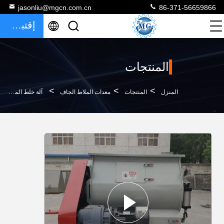
jasonliu@mgcn.com.cn
86-371-56659866
إقتباس
المنتجات
>
>
>
المنزل
المنتجات
معدات الملاط الجاف
آلة خلط الملاط الجاف للأسمنت Agravic Double Shaft 2-5 T / H القدرات