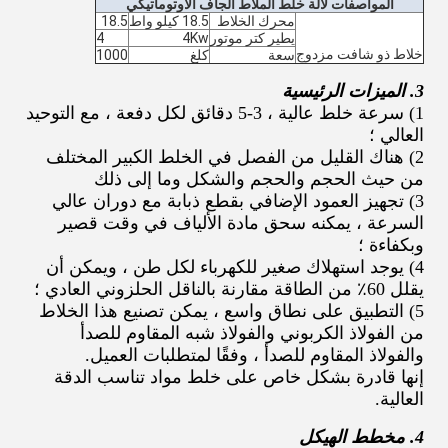
المواصفات لآلة خلط الملاط الجاف الأوتوماتيكي
محرك الخلاط
18.5 كيلو واط
18.5
يطير كتر موتور
4Kw
4
خلاط ذو شافت مزدوج
سعة
كلغ
1000
3. الميزات الرئيسية
1) سرعة خلط عالية ، 3-5 دقائق لكل دفعة ، مع التوحيد
العالي ؛
2) هناك القليل من الفصل في الخلط الكبير المختلف
من حيث الحجم والحجم والشكل وما إلى ذلك
3) تجهيز العمود الإضافي بقطع ذبابة مع دوران عالي
السرعة ، يمكنه سحق مادة الألياف في وقت قصير
وبكفاءة ؛
4) يوجد استهلاك صغير للكهرباء لكل طن ، ويمكن أن
يقلل 60٪ من الطاقة مقارنة بالناقل الحلزوني العادي ؛
5) التطبيق على نطاق واسع ، يمكن تصنيع هذا الخلاط
من الفولاذ الكربوني والفولاذ شبه المقاوم للصدأ
والفولاذ المقاوم للصدأ ، وفقًا لمتطلبات العميل.
إنها قادرة بشكل خاص على خلط مواد تناسب الدقة
العالية.
4. مخطط الهيكل