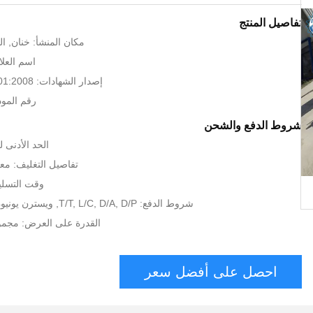
تفاصيل المنتج
مكان المنشأ: خنان, ال
اسم العلام
إصدار الشهادات: CE, BV, ISO9001:2008
رقم الموديل: 1
شروط الدفع والشحن
الحد الأدنى لكمية:
تفاصيل التغليف: معي
وقت التسليم: 5-7 أيا
شروط الدفع: T/T, L/C, D/A, D/P, ويسترن يونيون, MoneyGram
القدرة على العرض: مجموعات 100
احصل على أفضل سعر