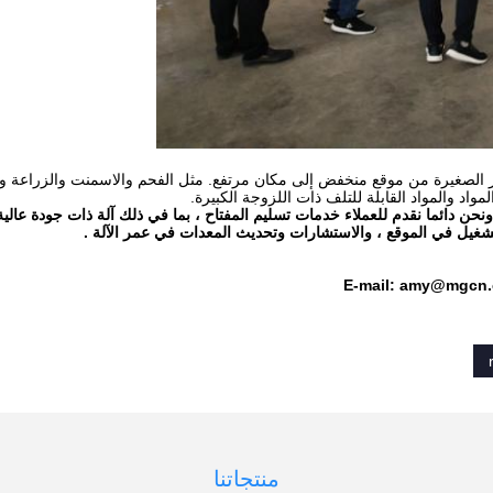
ر الصغيرة من موقع منخفض إلى مكان مرتفع. مثل الفحم والاسمنت والزراعة وا
لمواد والمواد القابلة للتلف ذات اللزوجة الكبيرة.
 في صناعة معدات الملاط الجاف لمدة 18 عاما ، ونحن دائما نقدم للعملاء خدمات تسليم المفتاح ، بما في ذلك آلة ذات جودة
التشغيل في الموقع ، والاستشارات وتحديث المعدات في عمر الآلة .
E-mail: amy@mgcn
منتجاتنا