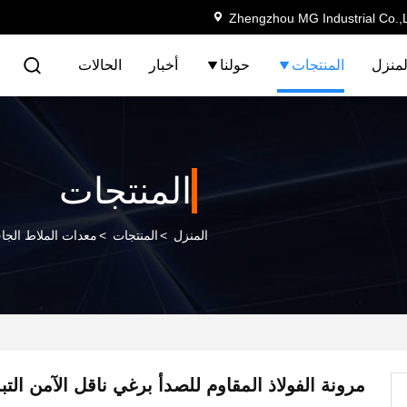
Zhengzhou MG Industrial Co.,
لمنزل
المنتجات
حولنا
أخبار
الحالات
المنتجات
المنزل
>
المنتجات
>
معدات الملاط الجا
مرونة الفولاذ المقاوم للصدأ برغي ناقل الآمن الت