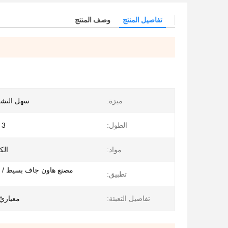
تفاصيل المنتج
وصف المنتج
ميزة:
سهل التشغ
الطول:
3 م حتى 14 م
مواد:
الك
مصنع هاون جاف بسيط / ش
تطبيق:
تفاصيل التعبئة:
معياريّ