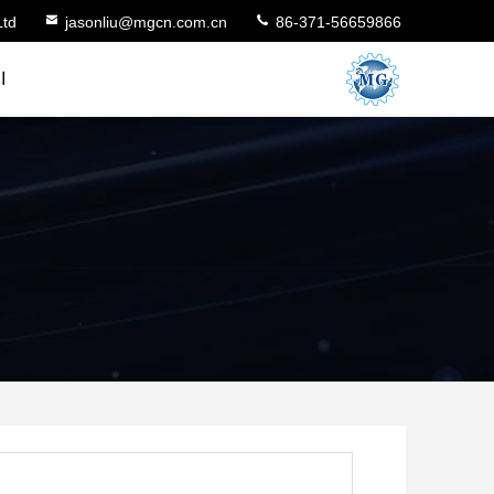
Ltd
jasonliu@mgcn.com.cn
86-371-56659866
ا