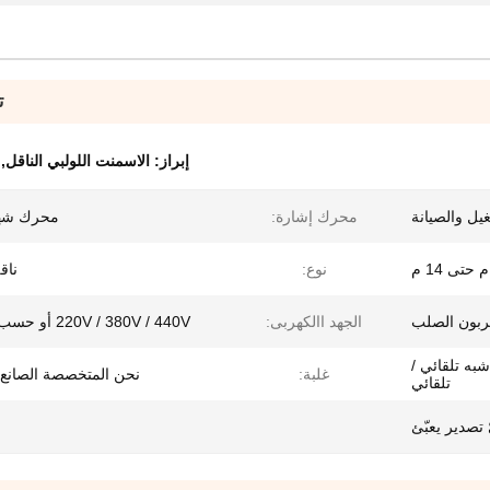
ت
إبراز:
الاسمنت اللولبي الناقل
,
يل والصيانة
محرك إشارة:
محرك شهاد
نوع:
ناق
ربون الصلب
الجهد االكهربى:
220V / 380V / 440V أو حسب الطلب
به تلقائي /
غلبة:
نحن المتخصصة الصانع /
تلقائي
 تصدير يعبّئ