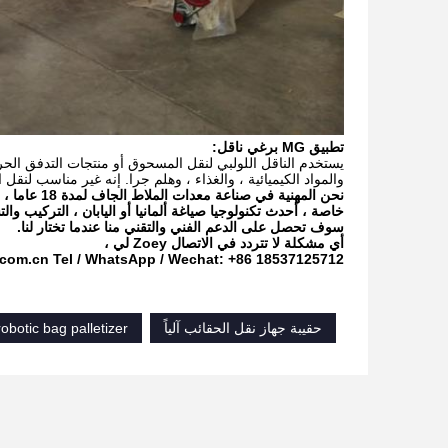
تطبيق MG برغي ناقل:
يستخدم الناقل اللولبي لنقل المسحوق أو منتجات التدفق الح
والمواد الكيميائية ، والغذاء ، وهلم جرا. إنه غير مناسب لنقل ا
نحن المهنية
خاصة ، أحدث تكنولوجيا صياغة ألمانيا أو اليابان ، التركيب و
سوف تحصل على الدعم الفني والتقني منا عندما تختار لنا.
أي مشكلة لا تتردد في
الاتصال Zoey لي ،
.com.cn
Tel / WhatsApp / Wechat: +86 18537125712
حقيبة جهاز نقل الحقائب آلياً
robotic bag palletizer