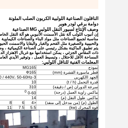
الناقلون الصناعية اللولبية الكربون الصلب الملونة
دوامة برغي لودر هوبر
وصف الإنتاج لسيور النقل اللولبي MG
الصناعية
إن أنبوب اللولب آلة نقل الأسمنت الأنبوبي هو آلة النقل الخ
مناسبة لجميع الصناعات مثل مواد البناء والصناعات الكيماوية
والحبيبية والصغيرة مثل الفحم والغبار والبقايا والاسمنت ال
يتم تطبيق الماكينة بشكل رئيسي على الصناعة الكيميائية ، وص
ذات المقاس الجزئي ، يمكن استخدامها مع غربال الاهتزاز الدوا
المساحة الأقل للاحتلال ، وتبسيط العمل ، وتوفير الأيدي العا
المعلمات الفنية للناقل اللولبي:
نموذج
MG165
قطر ماسورة القشرة (mm)
Φ165
الجهد االكهربى
3-phase، 380 / 440V، 50-60Hz
قدرة التحمل (t / h)
10
سرعة الدوران (ص / دقيقة)
310
0
ماكس زاوية العمل (درجة)
0-60
ماكس. طول النقل (م)
14
الطول (م) (من مدخل إلى منفذ)
<4
6
8
قوة المحرك (kw)
5.5
7.5
11