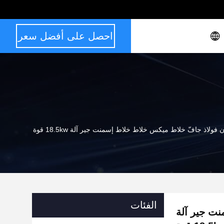
احصل على أفضل سعر
 فولاذ جافّ خلاط ميكس خلاط خلاط إسمنت جير آلة 18.5kw قوة
الفئات
ت جير آلة