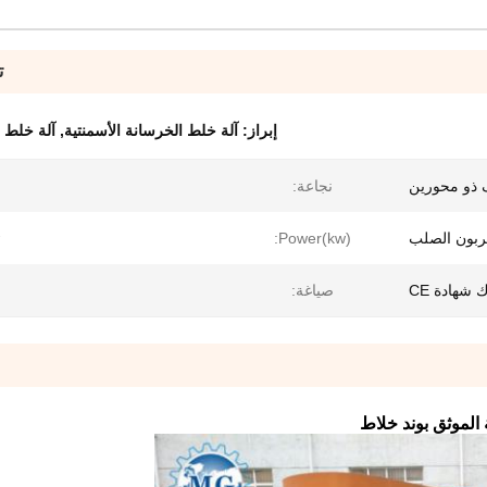
ت
إبراز:
آلة خلط الخرسانة الأسمنتية
,
آلة خلط 
 ذو محورين
نجاعة:
ربون الصلب
Power(kw):
شهادة CE
صياغة: