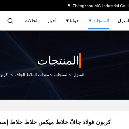
Zhengzhou MG Industrial Co.,
لمنزل
المنتجات
حولنا
أخبار
الحالات
المنتجات
المنزل
>
المنتجات
>
معدات الملاط الجاف
>
كربون
كربون فولاذ جافّ خلاط ميكس خلاط خلاط إسمن