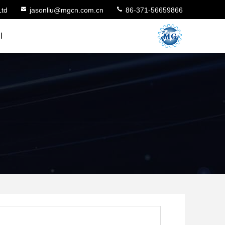
Ltd
jasonliu@mgcn.com.cn
86-371-56659866
ا