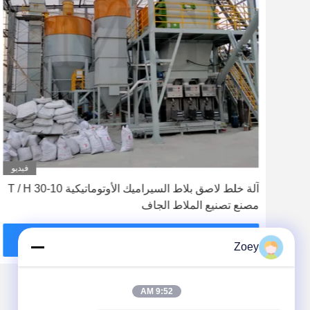
ديو
فيديو
آلة خلط لاصق بلاط السيراميك الأوتوماتيكية 10-30 T / H
مصنع تصنيع الملاط الجاف
احصل على أفضل سعر
Zoey
9:52 AM