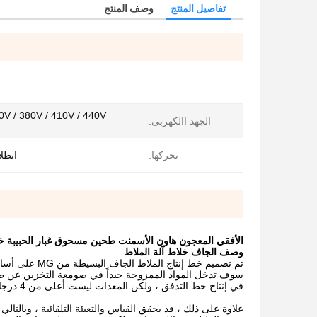
تفاصيل المنتج
وصف المنتج
الجهد االكهربى:
تحركها:
انطلا
الأفقي المعجون هاون الأسمنت طحين مسحوق غبار الحبيبة خل
وصف الجاف خلاط آلة الملاط
تم تصميم خط إ
سوف تدخل المواد الممزوجة جيداً في صومعة التخزين عن طريق
في إنتاج خط التدفق ، ولكن المعدات ليست أعلى من 4 درجات عالية ، وبالتالي حل مشكلة زيادة ورشة عمل.
علاوة على ذلك ، قد يحقق القياس والتعبئة التلقائية ، وبالتا