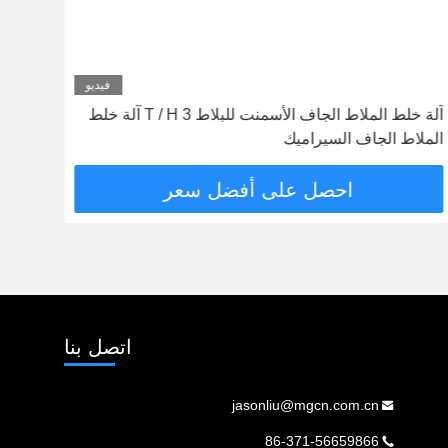
فيديو
آلة خلط الملاط الجاف الأسمنت للبلاط 3 T / H آلة خلط
عالية
الملاط الجاف السيراميك
اوجير
احصل على أفضل سعر
اتصل بنا
jasonliu@mgcn.com.cn
86-371-56659866