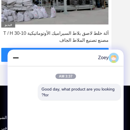
ديو
فيديو
آلة خلط لاصق بلاط السيراميك الأوتوماتيكية 10-30 T / H
مصنع تصنيع الملاط الجاف
احصل على أفضل سعر
Zoey
3:37 AM
Good day, what product are you looking 
for?
ملف الشر
جولة في ا