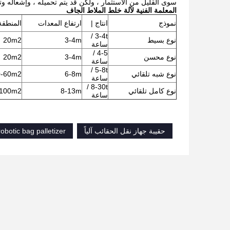
سوى القليل من الاستثمار ، ولكن قد يتم تحميله ، وإشعاله وتح
المعلمة الفنية لآلة خلط الملاط الجاف
نموذج
انتاج |
ارتفاع المعدات
المنطقة
3-4t /
نوع بسيط
3-4m
20m2
ساعة
4-5 /
نوع محسن
3-4m
20m2
ساعة
5-8t /
نوع شبه تلقائي
6-8m
0-60m2
ساعة
8-30t /
نوع كامل تلقائي
8-13m
-100m2
ساعة
حقيبة جهاز نقل الحقائب آلياً
robotic bag palletizer