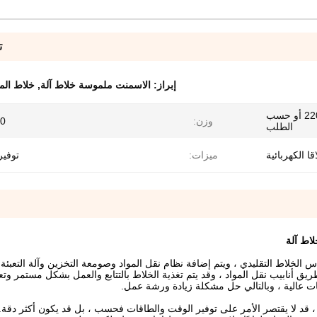
ت
إبراز:
الاسمنت ملموسة خلاط آلة
,
خلاط الم
220V / 380V / 410V / 440V أو حسب
وزن:
800
الطلب
قا الكهربائية
ميزات:
توفير
اط آلة
نتاج الملاط الجاف البسيطة من MG على أساس الخلاط التقليدي ، ويتم إضافة نظام نقل المواد وصومعة التخزين وآلة التع
 أنابيب نقل المواد ، وقد يتم تغذية الخلاط بالتتابع والعمل بشكل مستمر وت
لي ، قد لا يقتصر الأمر على توفير الوقت والطاقات فحسب ، بل قد يكون أكثر دقة.