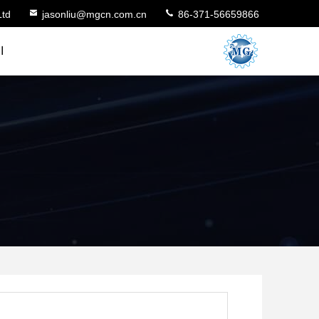
Ltd
jasonliu@mgcn.com.cn
86-371-56659866
ا