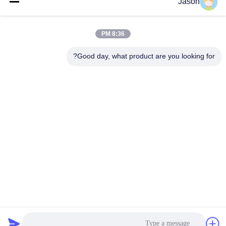
Jason
الصلب الكربوني بثلاث
الرمل الصناعية مع وقود
أسطوانات 25t / H
الفحم والغاز أو الديزل
احصل على أفضل سعر
احصل على أفضل سعر
8:36 PM
Good day, what product are you looking for?
ZHENGZHOU MG INDUSTRIAL CO.,LTD
jasonliu@mgcn.com.cn
86-371-56659866
No.27 Zizhu Road، High-Tech Zone، Zhengzhou City، Henan
Province، China
نوعية جيدة الصين مصنع هاون جاف المورد. حقوق الطبع والنشر © 2018-2026