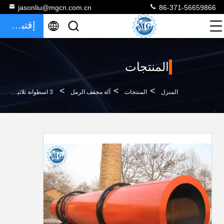
jasonliu@mgcn.com.cn
86-371-56659866
إقتباس
المنتجات
>
>
>
المنزل
المنتجات
آلة مجفف الرمل
3 اسطوانة ثلاثية تمرير الرمال مجفف آلة الغبار تلوث الكهربائية مدفوعة نوع