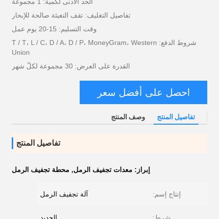
الحد الأدنى لكمية: 1 مجموعة
تفاصيل التغليف: تقف التعبئة صالحة للإبحار
وقت التسليم: 15-20 يوم عمل
شروط الدفع: T / T، L / C، D / A، D / P، MoneyGram، Western
Union
القدرة على العرض: 30 مجموعة لكلّ شهر
احصل على أفضل سعر
تفاصيل المنتج
وصف المنتج
تفاصيل المنتج
إبراز:
معدات تجفيف الرمل
,
محطة تجفيف الرمل
إنتاج إسم:
آلة تجفيف الرمل
شرط:
الجديد