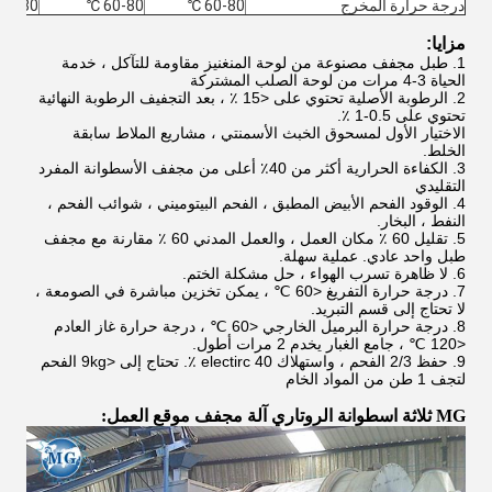
درجة حرارة المخرج
60-80 ℃
60-80 ℃
60-80 ℃
مزايا:
1.
طبل مجفف مصنوعة من لوحة المنغنيز مقاومة للتآكل ، خدمة
الحياة 3-4 مرات من لوحة الصلب المشتركة
2.
الرطوبة الأصلية تحتوي على <15 ٪ ، بعد التجفيف الرطوبة النهائية
تحتوي على 0.5-1 ٪.
الاختيار الأول لمسحوق الخبث الأسمنتي ، مشاريع الملاط سابقة
الخلط.
3.
الكفاءة الحرارية أكثر من 40٪ أعلى من مجفف الأسطوانة المفرد
التقليدي
4.
الوقود الفحم الأبيض المطبق ، الفحم البيتوميني ، شوائب الفحم ،
النفط ، البخار.
5.
تقليل 60 ٪ مكان العمل ، والعمل المدني 60 ٪ مقارنة مع مجفف
طبل واحد عادي.
عملية سهلة.
6.
لا ظاهرة تسرب الهواء ، حل مشكلة الختم.
7.
درجة حرارة التفريغ <60 ℃ ، يمكن تخزين مباشرة في الصومعة ،
لا تحتاج إلى قسم التبريد.
8.
درجة حرارة البرميل الخارجي <60 ℃ ، درجة حرارة غاز العادم
<120 ℃ ، جامع الغبار يخدم 2 مرات أطول.
9.
حفظ 2/3 الفحم ، واستهلاك electirc 40 ٪.
تحتاج إلى <9kg الفحم
لتجف 1 طن من المواد الخام
MG ثلاثة اسطوانة الروتاري آلة مجفف موقع العمل: