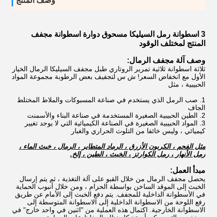
وصف المنتج
3 اسطوانة رمل السيليكا مسحوق دوارة اسطوانة مجفف
المنتج لمختلف الوقود
وصف آلة مجفف الرمال:
ثلاثة اسطوانة ثلاثية تمرير الروتاري طبل مجفف السيليكا الرمال الخيار
الأول مع انخفاض السعر!
ش س
لتجفيف بعض الرطوبة مجموعة المواد
الحبيبية ، مثل
1. صب الرمل الذي يستخدم في صناعة المسبوكات والملاط المختلط
الجاف
2. الطين الحبيبية الصغيرة المستخدمة في صناعة البناء والأسمنت
3. المواد الحبيبية الصغيرة في الصناعة الكيميائية التي لا يوجد تغيير
كيميائي ، وليس خائفا من التلوث الحراري والغبار
مثل الفحم ، الكربون الأزرق ، الرماد المتطاير ، الرمال ، خبث الماء ،
رمل الأنهار ، رمل الكوارتز ، الخبث ، الطين ، إلخ.
مبدأ العمل:
يحصل مجفف الرمال من خلال القبو على آلة التغذية ، ثم يتم إرسال
الخبث إلى الموقد الساخن بواسطة الحزام ، ومن خلال أنبوب الحماية
في الأسطوانة الداخلية للمجفف.
يتم دفع الخبث إلى الأمام عن طريق
رفع اللوحة من الاسطوانة الداخلية إلى الاسطوانة المتوسطة إلى
الاسطوانة الخارجية.
اكتمال هذه العملية من "اثنين في واحد خارج" في