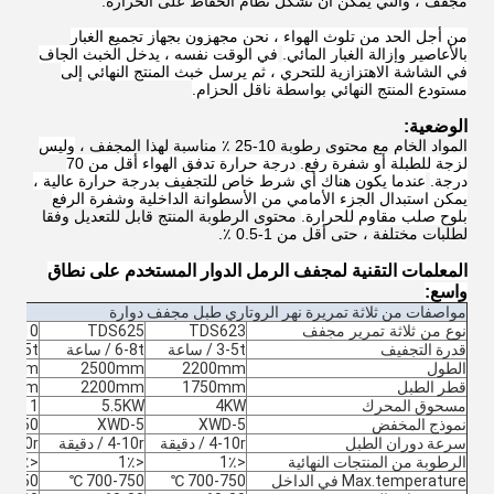
مجفف ، والتي يمكن أن تشكل نظام الحفاظ على الحرارة.
من أجل الحد من تلوث الهواء ، نحن مجهزون بجهاز تجميع الغبار
بالأعاصير وإزالة الغبار المائي.
في الوقت نفسه ، يدخل الخبث الجاف
في الشاشة الاهتزازية للتحري ، ثم يرسل خبث المنتج النهائي إلى
مستودع المنتج النهائي بواسطة ناقل الحزام.
الوضعية:
المواد الخام مع محتوى رطوبة 10-25 ٪ مناسبة لهذا المجفف ،
وليس
لزجة للطبلة أو شفرة رفع.
درجة حرارة تدفق الهواء أقل من 70
درجة.
عندما يكون هناك أي شرط خاص للتجفيف بدرجة حرارة عالية ،
يمكن استبدال الجزء الأمامي من الأسطوانة الداخلية وشفرة الرفع
بلوح صلب مقاوم للحرارة.
محتوى الرطوبة المنتج قابل للتعديل وفقا
لطلبات مختلفة ، حتى أقل من 1-0.5 ٪.
المعلمات التقنية لمجفف الرمل الدوار المستخدم على نطاق
واسع:
مواصفات من ثلاثة تمريرة نهر الروتاري طبل مجفف دوارة
نوع من ثلاثة تمرير مجفف
TDS623
TDS625
S6210
قدرة التجفيف
3-5t / ساعة
6-8t / ساعة
10-15t / سا
الطول
2200mm
2500mm
00mm
قطر الطبل
1750mm
2200mm
00mm
مسحوق المحرك
4KW
5.5KW
KW * 1
نموذج المخفض
XWD-5
XWD-5
ZQ350
سرعة دوران الطبل
4-10r / دقيقة
4-10r / دقيقة
4-10r / دقيقة
الرطوبة من المنتجات النهائية
<1٪
<1٪
<1٪
Max.temperature في الداخل
700-750 ℃
700-750 ℃
-750 ℃