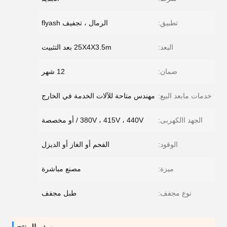
تطبيق:
الرمال ، تجفيف flyash
البعد:
25X4X3.5m بعد التثبيت
ضمان:
12 شهر
خدمات مابعد البيع:
مهندس متاحة للآلات الخدمة في الخارج
الجهد االكهربى:
380V ، 415V ، 440V / أو مخصصة
الوقود:
الفحم أو الغاز أو الديزل
ميزة:
مصنع مباشرة
نوع مجفف:
طبل مجفف