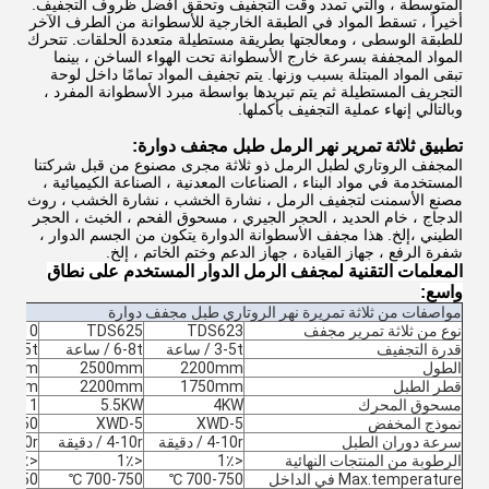
المتوسطة ، والتي تمدد وقت التجفيف وتحقق أفضل ظروف التجفيف.
أخيراً ، تسقط المواد في الطبقة الخارجية للأسطوانة من الطرف الآخر
للطبقة الوسطى ، ومعالجتها بطريقة مستطيلة متعددة الحلقات.
تتحرك
المواد المجففة بسرعة خارج الأسطوانة تحت الهواء الساخن ، بينما
تبقى المواد المبتلة بسبب وزنها.
يتم تجفيف المواد تمامًا داخل لوحة
التجريف المستطيلة ثم يتم تبريدها بواسطة مبرد الأسطوانة المفرد ،
وبالتالي إنهاء عملية التجفيف بأكملها.
تطبيق ثلاثة تمرير نهر الرمل طبل مجفف دوارة:
المجفف الروتاري لطبل الرمل ذو ثلاثة مجرى مصنوع من قبل شركتنا
المستخدمة في مواد البناء ، الصناعات المعدنية ، الصناعة الكيميائية ،
مصنع الأسمنت لتجفيف الرمل ، نشارة الخشب ، نشارة الخشب ، روث
الدجاج ، خام الحديد ، الحجر الجيري ، مسحوق الفحم ، الخبث ، الحجر
الطيني ،إلخ. هذا مجفف الأسطوانة الدوارة يتكون من الجسم الدوار ،
شفرة الرفع ، جهاز القيادة ، جهاز الدعم وختم الخاتم ، إلخ.
المعلمات التقنية لمجفف الرمل الدوار المستخدم على نطاق
واسع:
مواصفات من ثلاثة تمريرة نهر الروتاري طبل مجفف دوارة
نوع من ثلاثة تمرير مجفف
TDS623
TDS625
S6210
قدرة التجفيف
3-5t / ساعة
6-8t / ساعة
10-15t / سا
الطول
2200mm
2500mm
00mm
قطر الطبل
1750mm
2200mm
00mm
مسحوق المحرك
4KW
5.5KW
KW * 1
نموذج المخفض
XWD-5
XWD-5
ZQ350
سرعة دوران الطبل
4-10r / دقيقة
4-10r / دقيقة
4-10r / دقيقة
الرطوبة من المنتجات النهائية
<1٪
<1٪
<1٪
Max.temperature في الداخل
700-750 ℃
700-750 ℃
-750 ℃