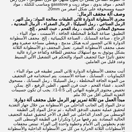
الفحم ، موقد يدوي ، موقد زيت و gasstove ومناسب للكتلة ، مواد
حبيبية ومسحوقة على شكل أصغر من 20mm.
وصف آلة مجفف الرمال:
مجرى الأسطوانة الدوارة ثلاثي الطبقات معالجة المواد: رمل النهر ،
الرمل الصناعي ، رمل السيليكا ، الرمال الصفراء ، الرمال المعدنية ،
مسحوق المعادن ، الخبث ، رماد الفحم ، خبث الفحم ، إلخ.
التطبيق: صناعة الملاط المختلطة الجافة ، الأسمنت ، مواد البناء ،
الزجاج ، صناعة المسابك ، الصناعة الكيميائية ، إلخ.
مجفف
الأسطوانة
الدوارة ثلاثي الجسور
لديه هيكل مدمج ، ويغطي مساحة صغيرة وهو
نصف مجفف الأسطوانة المفرد.
تعمل المجفف ذو الأسطوانة الثلاثة
بشكل موثوق به مع استهلاك منخفض للطاقة وكفاءة حرارة عالية
تحقق تأثيرًا جيدًا لتجفيف المواد والتحكم في التشغيل الآلي البسيط
وعدد قليل من العاملين.
أثبت مجفف الأسطوانة الدوارة ثلاثي الممر تطبيقه في مواد البناء ،
الكيماويات ، المسابك ، صناعة الأسمنت.
يتم استخدامه في التجفيف
من المونة الجافة المختلطة ، رمل السيليكا ، رمل المسابك ، مسحوق
الحديد ، غشاء الفحم ، خبث فرن الصهر ، الطين الرفيع ، الخ. يمكن
تخفيض محتوى الرطوبة النهائي إلى 0.5-1٪.
يجب أن تكون جسيمات
التغذية المثلى أقل من 30 ملم.
مبدأ العمل من ثلاثة تمرير نهر الرمل طبل مجفف آلة دوارة:
تدخل المواد إلى الجانب الداخلي من الأسطوانة من خلال جهاز التغذية
لتحقيق عملية تجفيف التدفق الحالية ، ثم تدخل المواد إلى الطبقة
الوسطى من الجدار الداخلي عبر الطرف الآخر لتحقيق عملية التجفيف
الحالية المضادة.
يتم رفعها مرارا وتكرارا في الطبقة الوسطى التي
تقدم بخطوتين إلى الأمام وخطوة واحدة إلى الوراء.
تمتص مجففات
الأسطوانات الثلاثة الحرارة من كل من الأسطوانة الداخلية والأسطوانة