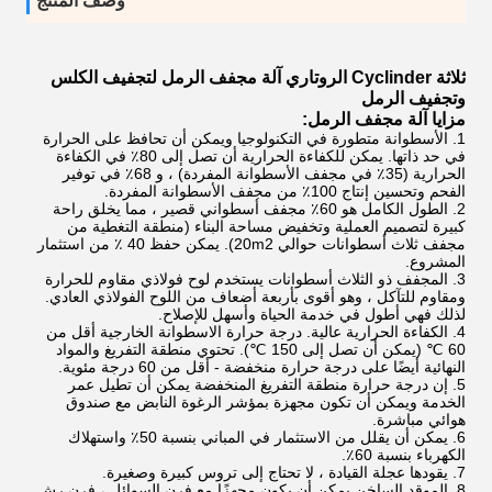
وصف المنتج
ثلاثة Cyclinder الروتاري آلة مجفف الرمل لتجفيف الكلس
وتجفيف الرمل
مزايا آلة مجفف الرمل:
1. الأسطوانة متطورة في التكنولوجيا ويمكن أن تحافظ على الحرارة
في حد ذاتها.
يمكن للكفاءة الحرارية أن تصل إلى 80٪ في الكفاءة
الحرارية (35٪ في مجفف الأسطوانة المفردة) ، و 68٪ في توفير
الفحم وتحسين إنتاج 100٪ من مجفف الأسطوانة المفردة.
2. الطول الكامل هو 60٪ مجفف أسطواني قصير ، مما يخلق راحة
كبيرة لتصميم العملية وتخفيض مساحة البناء (منطقة التغطية من
مجفف ثلاث أسطوانات حوالي 20m2).
يمكن حفظ 40 ٪ من استثمار
المشروع.
3. المجفف ذو الثلاث أسطوانات يستخدم لوح فولاذي مقاوم للحرارة
ومقاوم للتآكل ، وهو أقوى بأربعة أضعاف من اللوح الفولاذي العادي.
لذلك فهي أطول في خدمة الحياة وأسهل للإصلاح.
4. الكفاءة الحرارية عالية.
درجة حرارة الاسطوانة الخارجية أقل من
60 ℃ (يمكن أن تصل إلى 150 ℃).
تحتوي منطقة التفريغ والمواد
النهائية أيضًا على درجة حرارة منخفضة - أقل من 60 درجة مئوية.
5. إن درجة حرارة منطقة التفريغ المنخفضة يمكن أن تطيل عمر
الخدمة ويمكن أن تكون مجهزة بمؤشر الرغوة النابض مع صندوق
هوائي مباشرة.
6. يمكن أن يقلل من الاستثمار في المباني بنسبة 50٪ واستهلاك
الكهرباء بنسبة 60٪.
7. يقودها عجلة القيادة ، لا تحتاج إلى تروس كبيرة وصغيرة.
8. الموقد الساخن يمكن أن يكون مجهزًا مع فرن السوائل ، فرن رش