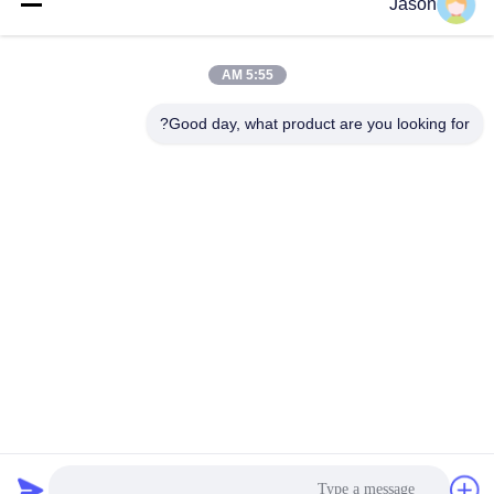
Jason
الصلب الكربوني بثلاث
الرمل الصناعية مع وقود
أسطوانات 25t / H
الفحم والغاز أو الديزل
احصل على أفضل سعر
احصل على أفضل سعر
5:55 AM
Good day, what product are you looking for?
ZHENGZHOU MG INDUSTRIAL CO.,LTD
jasonliu@mgcn.com.cn
86-371-56659866
No.27 Zizhu Road، High-Tech Zone، Zhengzhou City، Henan
Province، China
نوعية جيدة الصين مصنع هاون جاف المورد. حقوق الطبع والنشر © 2018-2026