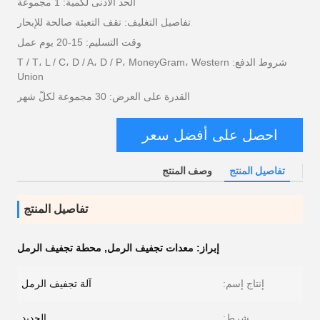
الحد الأدنى لكمية: 1 مجموعة
تفاصيل التغليف: تقف التعبئة صالحة للإبحار
وقت التسليم: 15-20 يوم عمل
شروط الدفع: T / T، L / C، D / A، D / P، MoneyGram، Western
Union
القدرة على العرض: 30 مجموعة لكلّ شهر
احصل على أفضل سعر
تفاصيل المنتج
وصف المنتج
تفاصيل المنتج
إبراز:
معدات تجفيف الرمل
,
محطة تجفيف الرمل
إنتاج إسم:
آلة تجفيف الرمل
شرط:
الجديد