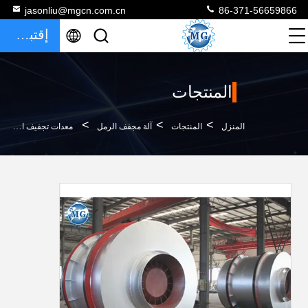
jasonliu@mgcn.com.cn
86-371-56659866
إقتباس
المنتجات
>
>
>
المنزل
المنتجات
آلة مجفف الرمل
معدات تجفيف الرمل الصناعية سعة كبيرة مخصصة لتجفيف الحجر الجيري