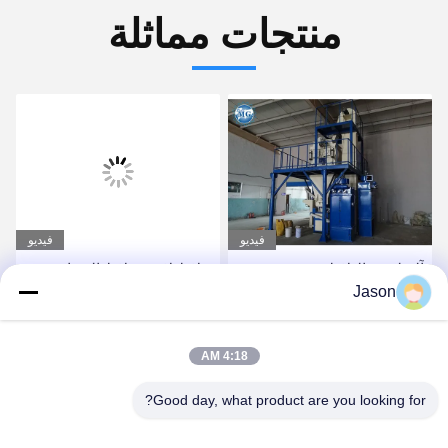
منتجات مماثلة
فيديو
فيديو
آلة لصق البلاط شبه
خلاط لاصق بلاط الصناعية
Jason
الأوتوماتيكية 8T / H لمعجون
آلة لخلط الأسمنت الرمال
الجدار
خلط
احصل على أفضل سعر
احصل على أفضل سعر
4:18 AM
Good day, what product are you looking for?