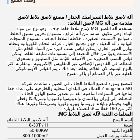
وصف المنتج
آلة لاصق بلاط السيراميك الجدار / مصنع لاصق بلاط لاصق
مقدمة من آلة MG لاصق البلاط:
تستخدم آلة اللصق MG لإنتاج ملاط ​​خلط جاف - وهو نوع من مواد
البناء.
وهي تتكون أساسا من آلة الرفع ، مستودع تخزين مسبق الخلط
، صوامع الأسمنت الصغيرة ، خلاطة الملاط الجافة ، مستودع المنتجات
النهائية ، آلة التعبئة ، جهاز تجميع الغبار ، غرفة التحكم الكهربائية ونظام
توازن الطور الغازي.
يمكن قياس نسب كبيرة من المواد الخام مثل
الأسمنت يدويًا من خلال المصعد إلى مستودعات سابقة الخلط.
يمكن
قياس النسب الصغيرة من الأصبغة القيّمة مثل السليلوز ومسحوق
المطاط في القادوس الإضافي عبر المقاييس الإلكترونية ، ومقارنة أكثر
بالنوع البسيط لأن الخلاط يخلط.
بعد ذلك ، يتم القياس الأوتوماتيكي
للعلبة عبر باكر الصمام أو باكر مفتوح.
كمصنع ومورد لمصنع الملاط الجاف في الصين ، ساعدت شركة
Zhengzhou MG العملاء في البلدان المحلية والخارجية على إعداد خط
إنتاجها في السنوات الماضية.
لقد تم تصدير مصنع الهاون الجاف
المختلط إلى إيران وباكستان وإندونيسيا وكمبوديا وسريلانكا وقطر
والهند وفيتنام وتايلاند ورومانيا وبيرو وكوريا وسريلانكا وغيرها. هناك
أكثر من 160 خطًا متاحًا للعملاء للزيارة.
المعلمات الفنية لآلة لصق البلاط MG:
اسم المنتج
آلة لاصق البلاط التلقائي
سعة
8-30T / H
القوة الكلية
50-80KW
منطقة ورشة العمل
800-1000m2