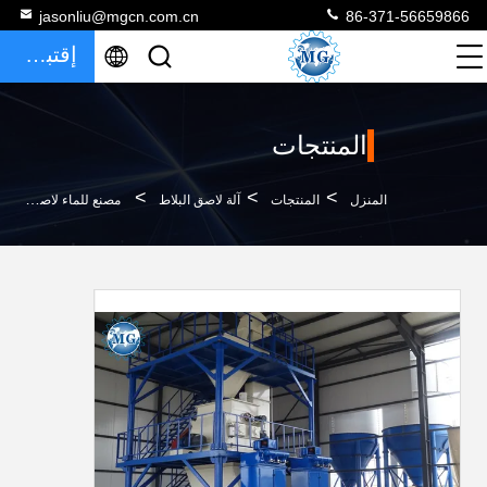
jasonliu@mgcn.com.cn
86-371-56659866
إقتباس
المنتجات
>
>
>
المنزل
المنتجات
آلة لاصق البلاط
مصنع للماء لاصق بلاط السيراميك مصنع للتشييد الموقع