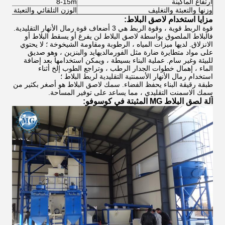
ارتفاع الماكينة
8-15m
وزنها والتعبئة والتغليف
الوزن التلقائي والتعبئة والت
مزايا استخدام لاصق البلاط:
قوة الربط قوية ، وقوة الربط هي 3 أضعاف قوة رمال الأنهار التقليدية.
فالبلاط الملصوق بواسطة لاصق البلاط لن يفرغ أو يسقط البلاط أو
الانزلاق. لديها ميزات المياه ، الرطوبة ومقاومة الشيخوخة ؛ لا يحتوي
على مواد متطايرة ضارة مثل الفورمالديهايد والبنزين ، وهو صديق
للبيئة وغير سام. عملية البناء بسيطة ، ويمكن استخدامها بعد إضافة
الماء ، إهمال خطوات الجدار الرطب ، وتراجع الطوب إلخ أثناء
استخدام رمال الأنهار الأسمنتية التقليدية لربط البلاط ؛
طبقة رقيقة البناء يحفظ الفضاء. سمك لاصق البلاط هو أصغر بكثير من
سمك الاسمنت التقليدي ، مما يساعد على توفير المساحة.
آلة لصق البلاط MG المثبتة في كوسوفو: