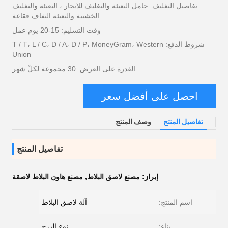
تفاصيل التغليف: حامل التعبئة والتغليف للابحار ، التعبئة والتغليف
الخشبية والتعبئة التفاف فقاعة
وقت التسليم: 15-20 يوم عمل
شروط الدفع: T / T، L / C، D / A، D / P، MoneyGram، Western
Union
القدرة على العرض: 30 مجموعة لكلّ شهر
احصل على أفضل سعر
تفاصيل المنتج
وصف المنتج
تفاصيل المنتج
إبراز:
مصنع لاصق البلاط
,
مصنع هاون البلاط لاصقة
اسم المنتج:
آلة لاصق البلاط
بناء:
نوع البرج