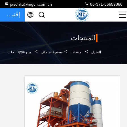
jasonliu@mgcn.com.cn
86-371-56659866
إقتباس
المنتجات
>
>
>
المنزل
المنتجات
مصنع خلط جاف
برج Tpye الجاف مصنع خلط الخرسانة عملية سهلة شهادة CE