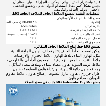
عالية واستقرار المنتج النهائي ؛ يمكن لنظام إزالة الغبار الممتاز أن
يحسن بشكل كبير معدل استخدام المواد الخام ، وتحقيق التشغيل
الأخضر ، وتوفير الطاقة والتكاليف.
المعلمات التقنية لمصنع الملاط الجاف للملاحة الجافة MG:
مصنع الخلط الجاف الأوتوماتيكي
إنتاجية
30-80t / h (حسب الصيغة المستخدمة)
دائرة الإنتاج
3-5minutes
كثافة المادة المفترضة
1.4KG / M3
عدد الدوائر / ساعة
15-20 (حسب الصيغة التطبيقية)
تحمل الجرعة الرملية
± 1٪
مسحوق الجرعة التسامح
± 1٪
تطبيق MG خط إنتاج الملاط الجاف التلقائي:
يمكن لمصنع الخلط الجاف إنتاج قذائف الهاون الجافة التالية
مثل: الهاون البناء ، بلاط الهاون ، بلاط الجدران والأرضيات ،
ملاط ​​التثبيت ، الجص الزخرفية ، المعجون الداخلي والخارجي ،
ملاط ​​الزينة الملونة.
هاون مضاد للماء ، وملاط مضاد للتآكل ،
ومدافع هاون ذاتية التسوية ، وارتداء هاون المقاومة ، هاون
عازل حراري ، هاون عازل للصوت ، إصلاح هاون ، ملاط ​​مقاوم
للذوبان ، مدافع هاون.
مصنع MG Automatic Dry Mix مثبت في مصنع العملاء: