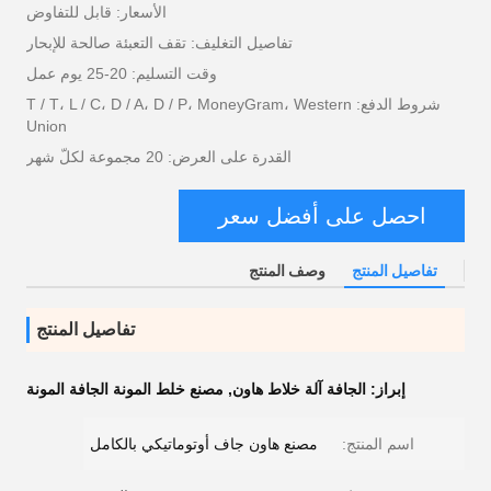
الأسعار: قابل للتفاوض
تفاصيل التغليف: تقف التعبئة صالحة للإبحار
وقت التسليم: 20-25 يوم عمل
شروط الدفع: T / T، L / C، D / A، D / P، MoneyGram، Western
Union
القدرة على العرض: 20 مجموعة لكلّ شهر
احصل على أفضل سعر
تفاصيل المنتج
وصف المنتج
تفاصيل المنتج
إبراز:
الجافة آلة خلاط هاون
,
مصنع خلط المونة الجافة المونة
اسم المنتج:
مصنع هاون جاف أوتوماتيكي بالكامل