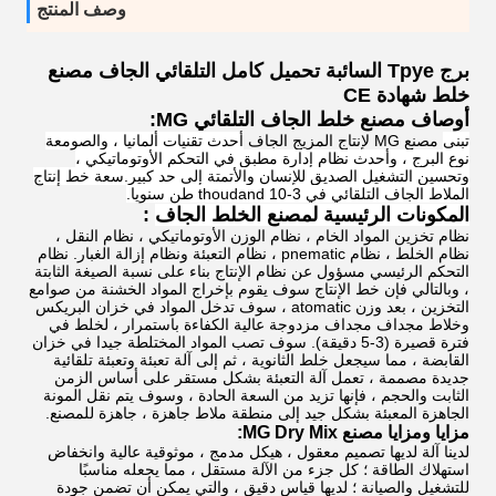
وصف المنتج
برج Tpye السائبة تحميل كامل التلقائي الجاف مصنع
خلط شهادة CE
أوصاف مصنع خلط الجاف التلقائي MG:
تبنى
مصنع MG لإنتاج المزيج الجاف
أحدث تقنيات ألمانيا ، والصومعة
نوع البرج ، وأحدث نظام إدارة مطبق في التحكم الأوتوماتيكي ،
وتحسين التشغيل الصديق للإنسان والأتمتة إلى حد كبير.سعة خط إنتاج
الملاط الجاف التلقائي في 3-10 thoudand طن سنويا.
المكونات الرئيسية لمصنع الخلط الجاف
:
نظام تخزين المواد الخام ، نظام الوزن الأوتوماتيكي ، نظام النقل ،
نظام الخلط ، نظام pnematic ، نظام التعبئة ونظام إزالة الغبار. نظام
التحكم الرئيسي مسؤول عن نظام الإنتاج بناء على نسبة الصيغة الثابتة
، وبالتالي فإن خط الإنتاج سوف يقوم بإخراج المواد الخشنة من صوامع
التخزين ، بعد وزن atomatic ، سوف تدخل المواد في خزان البريكس
وخلاط مجداف مجداف مزدوجة عالية الكفاءة باستمرار ، لخلط في
فترة قصيرة (3-5 دقيقة). سوف تصب المواد المختلطة جيدا في خزان
القابضة ، مما سيجعل خلط الثانوية ، ثم إلى آلة تعبئة وتعبئة تلقائية
جديدة مصممة ، تعمل آلة التعبئة بشكل مستقر على أساس الزمن
الثابت والحجم ، فإنها تزيد من السعة الحادة ، وسوف يتم نقل المونة
الجاهزة المعبئة بشكل جيد إلى منطقة ملاط ​​جاهزة ، جاهزة للمصنع.
مزايا ومزايا مصنع MG Dry Mix:
لدينا آلة لديها تصميم معقول ، هيكل مدمج ، موثوقية عالية وانخفاض
استهلاك الطاقة ؛ كل جزء من الآلة مستقل ، مما يجعله مناسبًا
للتشغيل والصيانة ؛ لديها قياس دقيق ، والتي يمكن أن تضمن جودة