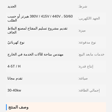
شرط:
الجديد
380V / 415V / 440V ، 50/60 هيرتز أو حسب
الجهد االكهربى:
الطلب
تقديم مشروع تسليم المفتاح لمصنع الملاط
ميزة:
الجاف
نوع مدفوعة:
نوع كهربائيّ
خدمات مابعد البيع:
مهندس متاحة للآلات الخدمة في الخارج
إنتاج قدرة:
4-5T / H
صياغة:
تقدم مجانا
إجمالي الطاقة:
30-40kw
وصف المنتج