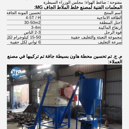
مفتوحة ؛ ضاغط الهواء؛ مجلس الوزراء السيطرة
المعلمات الفنية لمصنع خلط الملاط الجاف MG:
اسم المنتج
تحسين المونة الجافة الب
الطاقة الانتاجية
4-5T / H
احتل المنطقة
30-50m2
ارتفاع الماكينة
3-4m
قوة الرجل
2-3 الناس
مجموعة التعبئة والتغليف حقيبة
15-50 كيلوجرام لكل كيس قابل للتعديل
سرعة التغليف
6 ثواني لكل حقيبة
م. ج. تم تحسين محطة هاون بسيطة جافة تم تركيبها في مصنع
العملاء: