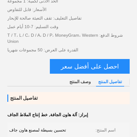
الحد الأدنى لكمية: 1 مجموعة
الأسعار: قابل للتفاوض
تفاصيل التغليف: تقف التعبئة صالحة للإبحار
وقت التسليم: 7-10 أيام عمل
شروط الدفع: T / T، L / C، D / A، D / P، MoneyGram، Western
Union
القدرة على العرض: 50 مجموعات شهريا
احصل على أفضل سعر
تفاصيل المنتج
وصف المنتج
تفاصيل المنتج
إبراز:
آلة هاون الجافة
,
خط إنتاج الملاط الجاف
اسم المنتج:
تحسين بسيطة لمصنع هاون جاف