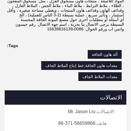
المواد اللاصقة ، منتجات هاون مسحوق العزل ، مثل: مسحوق المعجون
، الطلاء ، ملاط ​​الترابط ، ملاط ​​البناء ، ملاط ​​الجص ، الملاط العازل ،
وقذائف الهاون وقذائف هاون المنتجات ، ويغطي مساحة صغيرة ، وأقل
استثمار ، وتأثير سريع ، عملية بسيطة (2-3 الناس للعملية) ، الخ
أي أسئلة أو متطلبات أخرى حول مصنع المونة الجافة المحسنة
البسيطة يرجى الاتصال بنا بحرية ، اسم جهة الاتصال: رقم جيسون
واتس اب ورقم الجوال: 0086-15638816139
Tags:
آلة هاون الجافة
معدات هاون الجافة,خط إنتاج الملاط الجاف
معدات الملاط الجاف
الاتصالات
الاتصالات:
Mr. Jason Liu
هاتف:
86-371-56659866