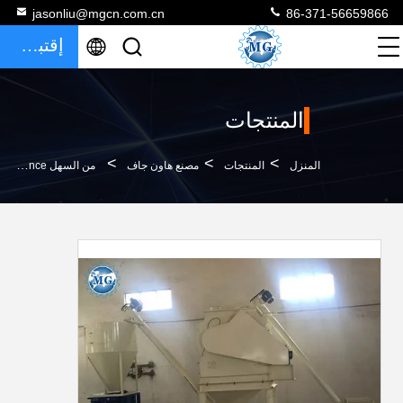
jasonliu@mgcn.com.cn
86-371-56659866
إقتباس
المنتجات
>
>
>
المنزل
المنتجات
مصنع هاون جاف
من السهل Maintance الجاف هاون النبات الكهربائية مدفوعة نوع تكوين معقول