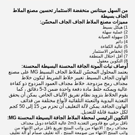
من السهل مينتانس منخفضة الاستثمار تحسين مصنع الملاط
الجاف بسيطة
مميزات مصنع الملاط الجاف الجاف المحسّن:
1) هيكل بسيط
2) عملية سهلة
3) سهولة الصيانة
4) دائم
5) عالية الكفاءة
6) انخفاض الاستثمار
7) أقل احتلال المنطقة
8) التكوين معقول
أوصاف نبات المونة الجافة المحسنة البسيطة المحسنة:
يعتمد المحلول المحسّن للملاط الجاف البسيط MG على مصنع
الهاون الجاف البسيط.
تغيير خلاط الشريط ليكون خلاط
مجداف رمح مزدوجة.
خلاط مجداف العمود المزدوج ذو كفاءة
عالية ويمكنه خلط مادة دفعة واحدة ضمن 3-5 دقائق ، كما
يقوم الخلاط بتزويد نظام تفريق الألياف الخاص.
يمكن أن يحقق
التغذية اليدوية والتعبئة التلقائية لأنواع مختلفة من قذائف
الهاون الجافة.
يمكن لآلة التغليف أن تحزم من 15 إلى 50 كجم
لكل حقيبة قابلة للتعديل.
التكوين الرئيسي لمحطة الملاط الجافة البسيطة المحسنة MG:
ناقل برغي مع قادوس التغذية 2m3 عالية الكفاءة دوبل مجداف
مجداف رمح ؛ الانتهاء من واثب المنتج تفريغ ناقل برغي الانتهاء من
واثب المنتج الانتهاء من صومعة المنتج ، آلة تغليف صمام أو آلة تغليف