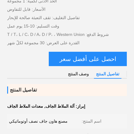
الحد الأدنى لكمية: 1 مجموعة
الأسعار: قابل للتفاوض
تفاصيل التغليف: تقف التعبئة صالحة للإبحار
وقت التسليم: 10-15 يوم عمل
شروط الدفع: T / T، L / C، D / A، D / P، ، Western Union
القدرة على العرض: 30 مجموعة لكلّ شهر
احصل على أفضل سعر
تفاصيل المنتج
وصف المنتج
تفاصيل المنتج
إبراز:
آلة الملاط الجاف
,
معدات الملاط الجاف
اسم المنتج:
مصنع هاون جاف نصف أوتوماتيكي