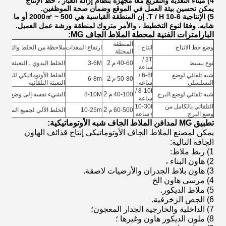
4) ميناء التغذية والتفريغ معا مجهزة بنظام إزالة الغبار ، خط الإنتاج
يمكن تحسين بيئة العمل في الموقع وضمان صحة الموظفين.
5) الإنتاجية 6-10 T / H. إن المنطقة القياسية هي 500 ~ 2000㎡ أو ما
شابه.
وفقا لنوع التخطيط ، والأمر متروك لمنطقة ورشة عمل العميل.
البارامترات الفنية لمحطة الملاط الجاف MG:
المنطقة
وضع خط الانتاج
انتاج |
ارتفاع المعدات
ملاحظة من الخلط والتعبئة
المحتلة
3T /
2
نوع بسيط
40-60 م
3-6M
الخلط اليدوي ، التعبئة التلقا
ساعة
شبه تلقائي لوضع
6-8t /
الخلط الأوتوماتيكي للمواد ا
2
50-80 م
6-8m
التسلسلي
ساعة
التعبئة التلقائية
8-10t /
2
شبه تلقائي لوضع البرج
40-100 م
8-10M
الشيء نفسه إلى وضع شبه
ساعة
التلقائي بالكامل من
10-30t
2
60-500 م
10-25m
الخلط الآلي لجميع المواد ال
وضع البرج
/ ساعة
تطبيق MG لمدافن الملاط الجاف شبه الأوتوماتيكية:
يمكن لمصنع الملاط الجاف الأوتوماتيكي إنتاج قذائف الهاون
الجافة التالية:
1) ربط ملاط:
2) هاون البناء ،
3) هاون بلاط الجدران والأرضيات لاصقة.
4) مرسى هاون الخ
5) ملاط ​​الديكور.
6) الجص الزخرفية.
7) الداخلية والخارجية الجدار المعجون؛
8) ملون الديكور هاون وغيرها ؛