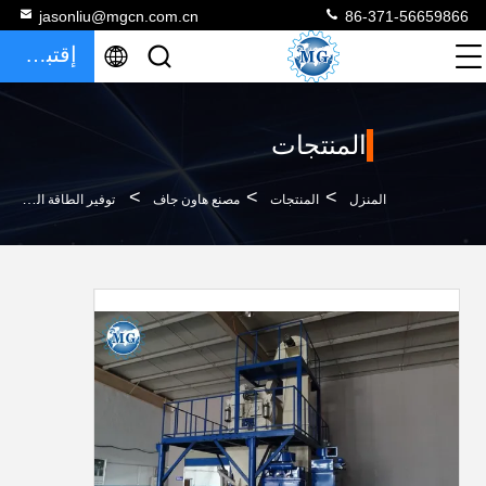
jasonliu@mgcn.com.cn
86-371-56659866
إقتباس
المنتجات
>
>
>
المنزل
المنتجات
مصنع هاون جاف
توفير الطاقة الجافة هاون خط إنتاج الشريط خلاط شبه التلقائي عملية سريعة