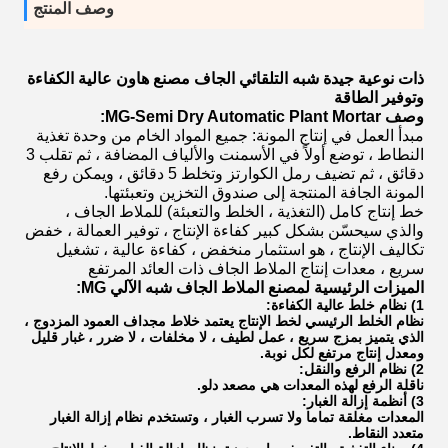
وصف المنتج
ذات نوعية جيدة شبه التلقائي الجاف مصنع هاون عالية الكفاءة
وتوفير الطاقة
وصف MG-Semi Dry Automatic Plant Mortar:
مبدأ العمل في إنتاج المونة: جميع المواد الخام من وحدة تغذية
النطاط ، توضع أولاً في الأسمنت والألياف المضافة ، ثم تقلب 3
دقائق ، ثم تضيف رمل الكوارتز وتخلط 5 دقائق ، ويمكن رفع
المونة الجافة المنتجة إلى صندوق التخزين وتعبئتها.
خط إنتاج كامل (التغذية ، الخلط والتعبئة) للملاط الجاف ،
والذي سيحسّن بشكل كبير كفاءة الإنتاج ، توفير العمالة ، خفض
تكاليف الإنتاج ، هو استثمار منخفض ، كفاءة عالية ، تشغيل
سريع ، معدات إنتاج الملاط الجاف ذات العائد المرتفع
الميزات الرئيسية لمصنع الملاط الجاف شبه الآلي MG:
1) نظام خلط عالية الكفاءة:
نظام الخلط الرئيسي لخط الإنتاج يعتمد خلاط مجداف العمود المزدوج ،
الذي يتميز بمزج سريع ، عمل لطيف ، لا مخلفات ، لا ضرر ، غبار قليل
ومعدل إنتاج مرتفع لكل نوبة.
2) نظام الرفع والنقل:
ناقلة الرفع لهذه المعدات هي مصعد دلو.
3) أنظمة إزالة الغبار:
المعدات مغلقة تماما ولا تسرب الغبار ، وتستخدم نظام إزالة الغبار
متعدد النقاط.