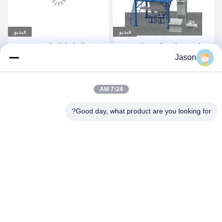
فيديو
فيديو
صناعة صناعة الصمغات
مصنع الملاط الجاف
Jason
الأوتوماتيكي بالكامل لصنع
لاصق البلاط والجص
احصل على أفضل سعر
احصل على أفضل سعر
7:24 AM
Good day, what product are you looking for?
ZHENGZHOU MG INDUSTRIAL CO.,LTD
jasonliu@mgcn.com.cn
86-371-56659866