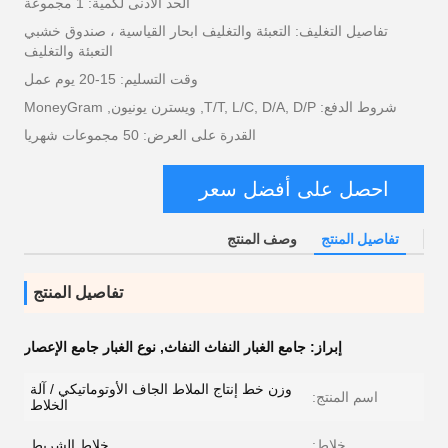
الحد الأدنى لكمية: 1 مجموعة
تفاصيل التغليف: التعبئة والتغليف ابحار القياسية ، صندوق خشبي
التعبئة والتغليف
وقت التسليم: 15-20 يوم عمل
شروط الدفع: T/T, L/C, D/A, D/P, ويسترن يونيون, MoneyGram
القدرة على العرض: 50 مجموعات شهريا
احصل على أفضل سعر
تفاصيل المنتج
وصف المنتج
تفاصيل المنتج
إبراز:
جامع الغبار النفاث النفاث
,
نوع الغبار جامع الإعصار
وزن خط إنتاج الملاط الجاف الأوتوماتيكي / آلة
اسم المنتج:
الخلاط
خلاط:
خلاط الشريط