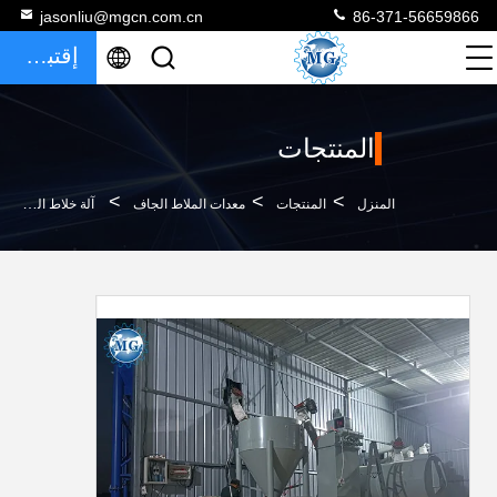
jasonliu@mgcn.com.cn
86-371-56659866
إقتباس
المنتجات
>
>
>
المنزل
المنتجات
معدات الملاط الجاف
آلة خلاط الملاط الجاف الجاف البسيط مع الترجيح والتعبئة الأوتوماتيكية