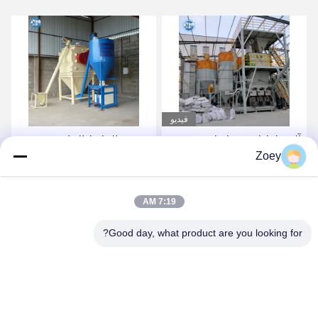
فيديو
آلة خلط لاصق بلاط
-مصنع الملاط الجاف ذو
Zoey
السيراميك الأوتوماتيكية 10-
الكفاءة العالية 5 طن / ساعة
30 T / H مصنع تصنيع الملاط
مع آلة تعبئة الصمام
الجاف
الأوتوماتيكية
احصل على أفضل سعر
احصل على أفضل سعر
7:19 AM
Good day, what product are you looking for?
ZHENGZHOU MG INDUSTRIAL CO.,LTD