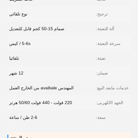
ترجيح:
نوع تلقائي
آلة التعبئة:
صمام 15-50 كجم قابل للتعديل
سرعة التعبئة:
5-6s / كيس
تعبئة:
تلقائيا
ضمان:
12 شهر
خدمات مابعد البيع:
المهندس avaibale من الخارج العمل
الجهد االكهربى:
220 فولت - 440 فولت 50/60 هرتز
سعة:
2-6 طن / ساعة