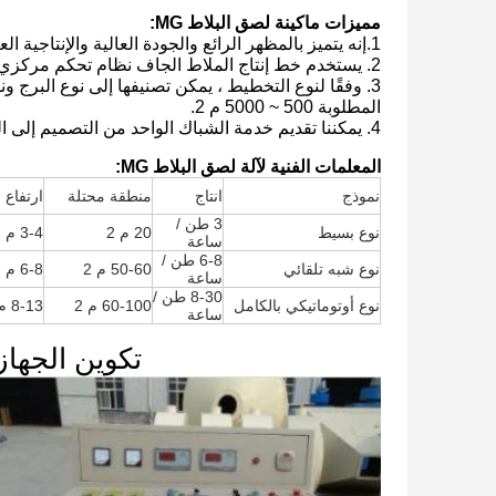
مميزات ماكينة لصق البلاط MG:
1.إنه يتميز بالمظهر الرائع والجودة العالية والإنتاجية العالية والتناسب الدقيق للملاط.
2. يستخدم خط إنتاج الملاط الجاف نظام تحكم مركزي ، مما يجعل المعدات سهلة التشغيل.
3. وفقًا لنوع التخطيط ، يمكن تصنيفها إلى نوع البرج
المطلوبة 500 ~ 5000 م 2.
4. يمكننا تقديم خدمة الشباك الواحد من التصميم إلى التثبيت وفقًا لمتطلبات عملائنا المحددة.
المعلمات الفنية لآلة لصق البلاط MG:
نموذج
انتاج
منطقة محتلة
ارتفاع 
3 طن /
نوع بسيط
20 م 2
3-4 م
ساعة
6-8 طن /
نوع شبه تلقائي
50-60 م 2
6-8 م
ساعة
8-30 طن /
نوع أوتوماتيكي بالكامل
60-100 م 2
8-13 م
ساعة
تكوين الجهاز