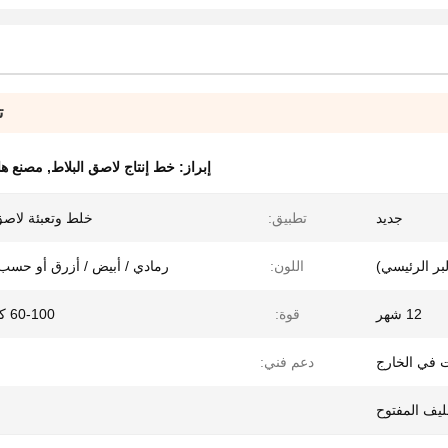
ت
إبراز:
خط إنتاج لاصق البلاط
,
مصنع ها
جديد
تطبيق:
خلط وتعبئة لاصق
لبر الرئيسي)
اللون:
رمادي / أبيض / أزرق أو حسب
12 شهر
قوة:
60-100 كيلو واط
ت في الخارج
دعم فني:
ليف المفتوح