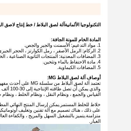
التكنولوجيا الألمانية
آلة لصق البلاط / خط إنتاج لاصق ال
المادة الخام للمونة الجافة:
1. مواد التدعيم: الأسمنت والجير والجص.
2. الركام: الرمل الأصفر ، رمل الكوارتز ، الحجر الجيري ، الدولوميت ، البيرلايت الممتد ، إلخ.
3. المضافات المعدنية: المنتجات الثانوية الصناعية ، الخبث الصناعي ، الرماد المتطاير ، البوزولانا ، مسحوق السيليكا الناعم ، إلخ.
4. مادة الاحتفاظ بالماء وتثخين.
5. المضافات الكيماوية.
أوصاف آلة لصق البلاط MG:
تعتمد آلة لصق البلاط م
والذي يمك
القياس والجمع ، ونظام النقل ، ونظام الخلط ، ونظام ضاغ
خلاط للخلط المستمر.يمكن إرسال المنتج النهائي المط
على ذلك ، هناك تصميم مع آلة تقنين وتغليف أوتوماتيكي
متزامنة.يتميز بالتشغيل السهل والمريح ، والكفاءة الع
الغبار.