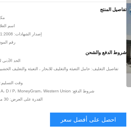
تفاصيل المنتج
مكا
اسم العلام
إصدار الشهادات: CE,BV, ISO9001:2008
رقم الموديل: .0
شروط الدفع والشحن
الحد الأدنى لكمية:
تفاصيل التغليف: حامل التعبئة والتغليف للابحار ، التعبئة والتغليف الخشبية
وقت التسليم: 15-20 يوم عم
شروط الدفع: T / T، L / C، D / A، D / P، MoneyGram، Western Union
القدرة على العرض: 30 مجموعة لكلّ شهر
احصل على أفضل سعر