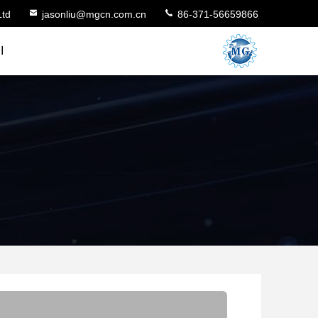
Ltd
jasonliu@mgcn.com.cn
86-371-56659866
ا