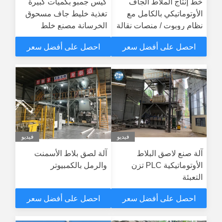
خط إنتاج الملاط الجاف
كيس جمبو بكميات كبيرة
الأوتوماتيكي بالكامل مع
تغذية خليط جاف مسحوق
نظام روبوت / منصات نقالة
الخرسانة مصنع خلط
الحائط الرمال المضغوطة
احصل على أفضل سعر
احصل على أفضل سعر
خليط أسمنت البلاط
السيراميكي صناعة الصمغ
فيديو
فيديو
آلة صنع لاصق البلاط
آلة لصق بلاط الأسمنت
الأوتوماتيكية PLC تزن
والرمل بالكمبيوتر
التعبئة
احصل على أفضل سعر
احصل على أفضل سعر