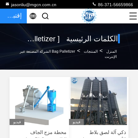
jasonliu@mgcn.com.cn
86-371-56659866
إقتباس
الكلمات الرئيسية [ bag palletizer ] تطابق 120 المنتجات
>
>
المنزل
المنتجات
Bag Palletizer الشركة المصنعة عبر
الإنترنت
فيديو
فيديو
ذكي آلة لصق بلاط
محطة مزج الجاف