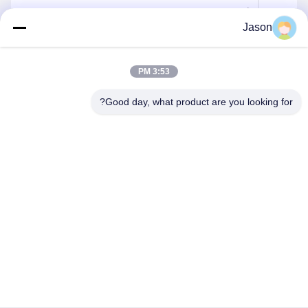
Jason
إرسال
3:53 PM
Good day, what product are you looking for?
ZHENGZHOU MG INDUSTRIAL CO.,LTD
jasonliu@mgcn.com.cn
86-371-56659866
No.27 Zizhu Road، High-Tech Zone، Zhengzhou City، Henan
Province، China