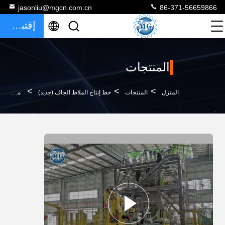
jasonliu@mgcn.com.cn
86-371-56659866
إقتباس
المنتجات
>
>
>
المنزل
المنتجات
خط إنتاج الملاط الجاف (جديد)
مصنع الطباشير الجافة عالية الكفاءة مع تحكم PLC لإصلاح خط إنتاج خلط الطباشير