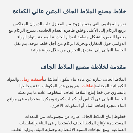
خلاط مصنع الملاط الجاف المتين عالي الكفاءة
تقوم المجاذيف التي يحملها زوج من المغازل ذات الدوران المعاكس
برفع الركام إلى الأعلى وخلق ظاهرة انعدام الجاذبية. تمتزج الركام مع
بعضها البعض، لتشكل منطقة انعدام الجاذبية المميعة. يتولد الهواء
الدوامي حول المغازل ويحرك الركام من أجل خلط موحد. يتم نقل
الخليط النهائي إلى صندوق التخزين من خلال بوابة هوائية.
مقدمة لخلاطة مصنع الملاط الجاف
الملاط الجاف عبارة عن مادة بناء تتكون أساسًا من
أسمنت
,
رمل
، والمواد
الكيميائية المختلفة
إضافات
. يتم وزن هذه المكونات بدقة وخلطها
بالتساوي في خط إنتاج الملاط الجاف المخلوط. عادة ما يتم تعبئة
الخليط النهائي في أكياس أو بكميات كبيرة ويمكن استخدامه في مواقع
البناء بمجرد إضافة الماء أو المكونات الأخرى.
خطوط إنتاج الملاط الجاف عبارة عن مجموعات من المعدات
المستخدمة لإنتاج الملاط الجاف للاستخدام في البناء والتطبيقات
الصناعية. ومع اتجاهات التنمية الاقتصادية وحماية البيئة، يتزايد الطلب