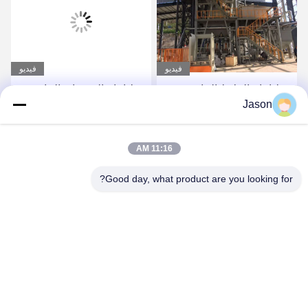
فيديو
فيديو
خط إنتاج الملاط الجاف
خط إنتاج الخرسانة الجافة
Jason
الأوتوماتيكي بالكامل مع
ذات الاستثمار المنخفض خط
نظام روبوت / منصات نقالة
إنتاج الصفائح السيرامية
احصل على أفضل سعر
احصل على أفضل سعر
11:16 AM
Good day, what product are you looking for?
ZHENGZHOU MG INDUSTRIAL CO.,LTD
jasonliu@mgcn.com.cn