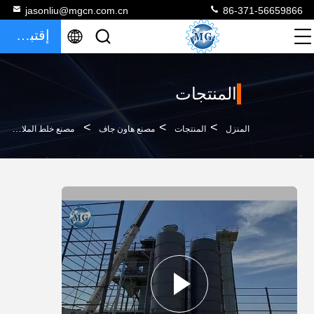
jasonliu@mgcn.com.cn
86-371-56659866
إقتباس
المنتجات
>
>
>
المنزل
المنتجات
مصنع هاون جاف
مصنع خلط الملاط الجاف عالي الإنتاجية بقدرة 10-30 طنًا في الساعة مع التعبئة التلقائية لصنع معجون الجدران