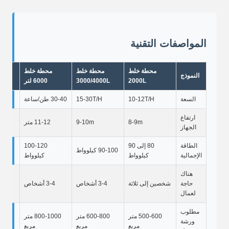
المواصفات التقنية
محطة خلط
محطة خلط
محطة خلط
النموذج
2000L
3000/4000L
6000 لتر
السعة
10-12T/H
15-30T/H
30-40 طن/ساعة
ارتفاع
8-9m
9-10m
11-12 متر
الجهاز
الطاقة
80 إلى 90
100-120
90-100 كيلوواط
الإجمالية
كيلوواط
كيلوواط
هناك
حاجة
شخصين إلى ثلاثة
3-4 أشخاص
3-4 أشخاص
3-4
لعمال
مطلوب
500-600 متر
600-800 متر
800-1000 متر
ورشة
مربع
مربع
مربع